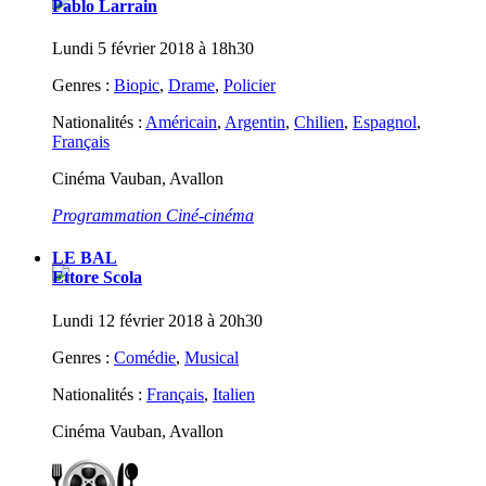
Pablo Larrain
Lundi 5 février 2018 à 18h30
Genres :
Biopic
,
Drame
,
Policier
Nationalités :
Américain
,
Argentin
,
Chilien
,
Espagnol
,
Français
Cinéma Vauban, Avallon
Programmation Ciné-cinéma
LE BAL
Ettore Scola
Lundi 12 février 2018 à 20h30
Genres :
Comédie
,
Musical
Nationalités :
Français
,
Italien
Cinéma Vauban, Avallon