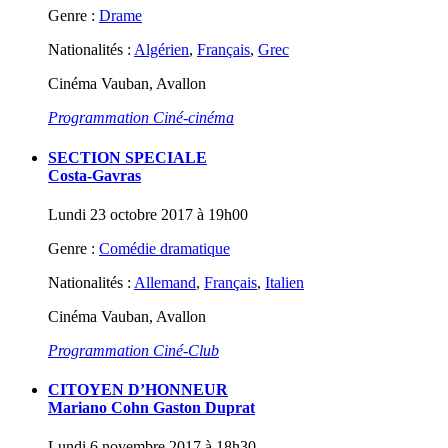
Genre :
Drame
Nationalités :
Algérien
,
Français
,
Grec
Cinéma Vauban, Avallon
Programmation Ciné-cinéma
SECTION SPECIALE
Costa-Gavras
Lundi 23 octobre 2017 à 19h00
Genre :
Comédie dramatique
Nationalités :
Allemand
,
Français
,
Italien
Cinéma Vauban, Avallon
Programmation Ciné-Club
CITOYEN D’HONNEUR
Mariano Cohn Gaston Duprat
Lundi 6 novembre 2017 à 18h30