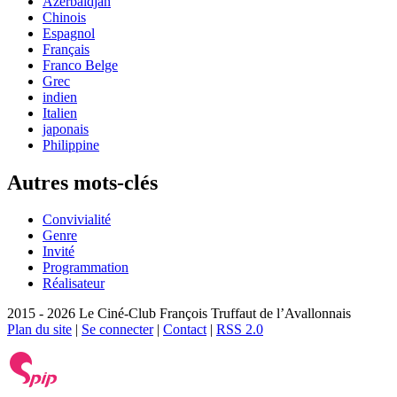
Azerbaïdjan
Chinois
Espagnol
Français
Franco Belge
Grec
indien
Italien
japonais
Philippine
Autres mots-clés
Convivialité
Genre
Invité
Programmation
Réalisateur
2015 - 2026 Le Ciné-Club François Truffaut de l’Avallonnais
Plan du site
|
Se connecter
|
Contact
|
RSS 2.0