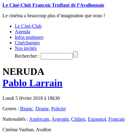
Le Ciné-Club François Truffaut de l’Avallonnais
Le cinéma a beaucoup plus d’imagination que nous !
Le Ciné-Club
Agenda
Infos pratiques
Cinéchanges
Nos invités
Rechercher :
NERUDA
Pablo Larrain
Lundi 5 février 2018 à 18h30
Genres :
Biopic
,
Drame
,
Policier
Nationalités :
Américain
,
Argentin
,
Chilien
,
Espagnol
,
Français
Cinéma Vauban, Avallon