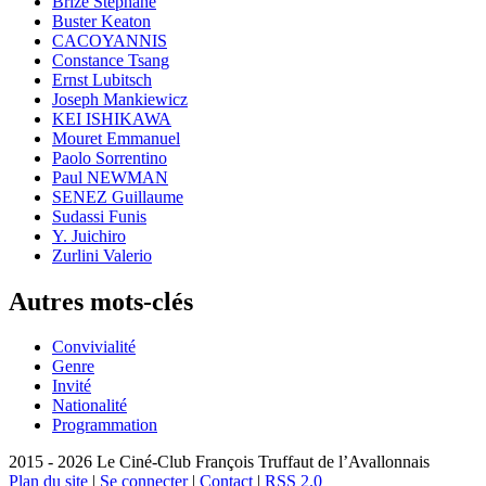
Brizé Stéphane
Buster Keaton
CACOYANNIS
Constance Tsang
Ernst Lubitsch
Joseph Mankiewicz
KEI ISHIKAWA
Mouret Emmanuel
Paolo Sorrentino
Paul NEWMAN
SENEZ Guillaume
Sudassi Funis
Y. Juichiro
Zurlini Valerio
Autres mots-clés
Convivialité
Genre
Invité
Nationalité
Programmation
2015 - 2026 Le Ciné-Club François Truffaut de l’Avallonnais
Plan du site
|
Se connecter
|
Contact
|
RSS 2.0