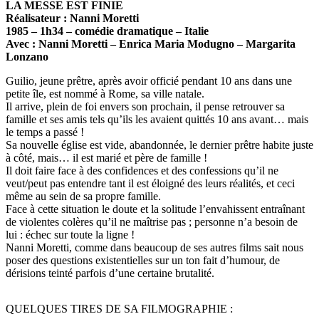
LA MESSE EST FINIE
Réalisateur : Nanni Moretti
1985 – 1h34 – comédie dramatique – Italie
Avec : Nanni Moretti – Enrica Maria Modugno – Margarita
Lonzano
Guilio, jeune prêtre, après avoir officié pendant 10 ans dans une
petite île, est nommé à Rome, sa ville natale.
Il arrive, plein de foi envers son prochain, il pense retrouver sa
famille et ses amis tels qu’ils les avaient quittés 10 ans avant… mais
le temps a passé !
Sa nouvelle église est vide, abandonnée, le dernier prêtre habite juste
à côté, mais… il est marié et père de famille !
Il doit faire face à des confidences et des confessions qu’il ne
veut/peut pas entendre tant il est éloigné des leurs réalités, et ceci
même au sein de sa propre famille.
Face à cette situation le doute et la solitude l’envahissent entraînant
de violentes colères qu’il ne maîtrise pas ; personne n’a besoin de
lui : échec sur toute la ligne !
Nanni Moretti, comme dans beaucoup de ses autres films sait nous
poser des questions existentielles sur un ton fait d’humour, de
dérisions teinté parfois d’une certaine brutalité.
QUELQUES TIRES DE SA FILMOGRAPHIE :