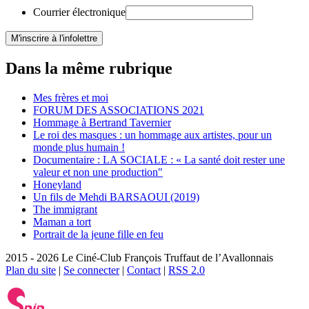
Courrier électronique
Dans la même rubrique
Mes frères et moi
FORUM DES ASSOCIATIONS 2021
Hommage à Bertrand Tavernier
Le roi des masques : un hommage aux artistes, pour un
monde plus humain !
Documentaire : LA SOCIALE : « La santé doit rester une
valeur et non une production"
Honeyland
Un fils de Mehdi BARSAOUI (2019)
The immigrant
Maman a tort
Portrait de la jeune fille en feu
2015 - 2026 Le Ciné-Club François Truffaut de l’Avallonnais
Plan du site
|
Se connecter
|
Contact
|
RSS 2.0