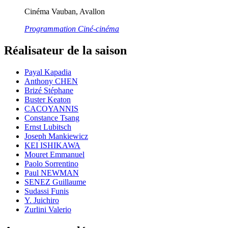
Cinéma Vauban, Avallon
Programmation Ciné-cinéma
Réalisateur de la saison
Payal Kapadia
Anthony CHEN
Brizé Stéphane
Buster Keaton
CACOYANNIS
Constance Tsang
Ernst Lubitsch
Joseph Mankiewicz
KEI ISHIKAWA
Mouret Emmanuel
Paolo Sorrentino
Paul NEWMAN
SENEZ Guillaume
Sudassi Funis
Y. Juichiro
Zurlini Valerio