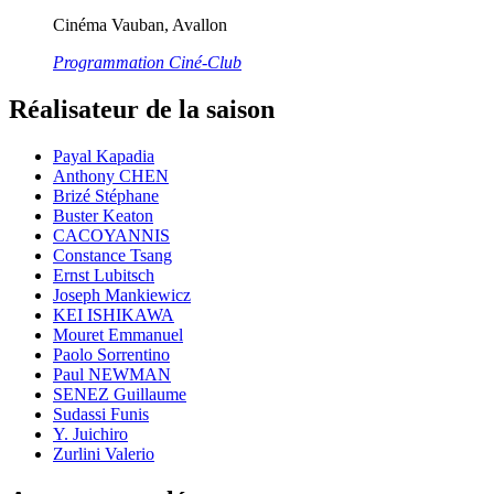
Cinéma Vauban, Avallon
Programmation Ciné-Club
Réalisateur de la saison
Payal Kapadia
Anthony CHEN
Brizé Stéphane
Buster Keaton
CACOYANNIS
Constance Tsang
Ernst Lubitsch
Joseph Mankiewicz
KEI ISHIKAWA
Mouret Emmanuel
Paolo Sorrentino
Paul NEWMAN
SENEZ Guillaume
Sudassi Funis
Y. Juichiro
Zurlini Valerio