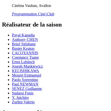
Cinéma Vauban, Avallon
Programmation Ciné-Club
Réalisateur de la saison
Payal Kapadia
Anthony CHEN
Brizé Stéphane
Buster Keaton
CACOYANNIS
Constance Tsang
Ernst Lubitsch
Joseph Mankiewicz
KEI ISHIKAWA
Mouret Emmanuel
Paolo Sorrentino
Paul NEWMAN
SENEZ Guillaume
Sudassi Funis
Y. Juichiro
Zurlini Valerio