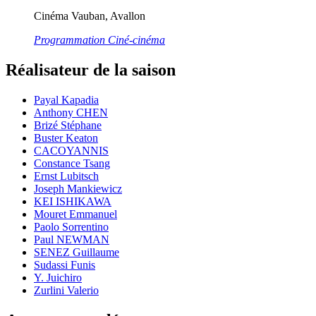
Cinéma Vauban, Avallon
Programmation Ciné-cinéma
Réalisateur de la saison
Payal Kapadia
Anthony CHEN
Brizé Stéphane
Buster Keaton
CACOYANNIS
Constance Tsang
Ernst Lubitsch
Joseph Mankiewicz
KEI ISHIKAWA
Mouret Emmanuel
Paolo Sorrentino
Paul NEWMAN
SENEZ Guillaume
Sudassi Funis
Y. Juichiro
Zurlini Valerio